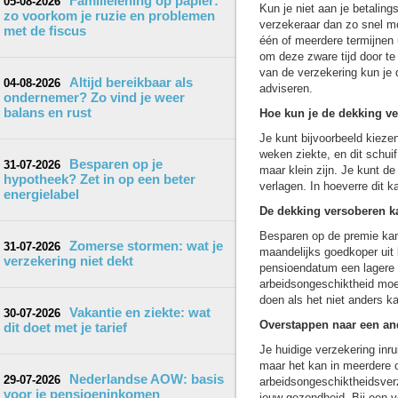
Familielening op papier:
05-08-2026
Kun je niet aan je betaling
zo voorkom je ruzie en problemen
verzekeraar dan zo snel mo
met de fiscus
één of meerdere termijnen 
om deze zware tijd door te
van de verzekering kun je 
Altijd bereikbaar als
04-08-2026
adviseren.
ondernemer? Zo vind je weer
balans en rust
Hoe kun je de dekking v
Je kunt bijvoorbeeld kiezen
weken ziekte, en dit schui
Besparen op je
31-07-2026
maar klein zijn. Je kunt de
hypotheek? Zet in op een beter
verlagen. In hoeverre dit k
energielabel
De dekking versoberen k
Besparen op de premie kan
Zomerse stormen: wat je
31-07-2026
maandelijks goedkoper uit 
verzekering niet dekt
pensioendatum een lagere u
arbeidsongeschiktheid moe
doen als het niet anders k
Vakantie en ziekte: wat
30-07-2026
Overstappen naar een an
dit doet met je tarief
Je huidige verzekering inr
maar het kan in meerdere o
Nederlandse AOW: basis
29-07-2026
arbeidsongeschiktheidsverz
voor je pensioeninkomen
jouw gezondheid. Bij een 