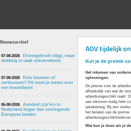
Nieuwsarchief
AOV tijdelijk o
Dronegebruik stijgt, maar
07-08-2026
Kun je de premie vo
dekking is vaak ontoereikend
Het inkomen van onderne
Huis bouwen of
07-08-2026
oplossingen.
verbouwen? Dit moet je weten over
De premie voor de arbeids
een bouwdepot
afhankelijk van wat de ver
arbeidsongeschikt raakt. D
aan inkomen nodig hebt zod
Aandeel zzp'ers in
06-08-2026
aandoening. Bij een sterk
Nederland hoger dan omringende
het betalen van de premie. 
Europese landen.
arbeidsongeschiktheidsver
Wat kun je doen als je d