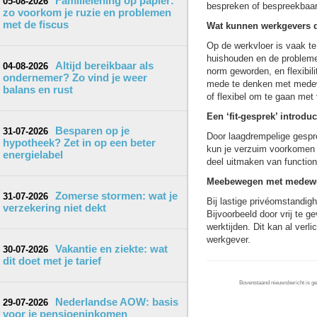
Familielening op papier:
05-08-2026
bespreken of bespreekbaa
zo voorkom je ruzie en problemen
met de fiscus
Wat kunnen werkgevers 
Op de werkvloer is vaak te
huishouden en de probleme
Altijd bereikbaar als
04-08-2026
norm geworden, en flexibil
ondernemer? Zo vind je weer
mede te denken met medewe
balans en rust
of flexibel om te gaan met
Een ‘fit-gesprek’ introdu
Besparen op je
31-07-2026
Door laagdrempelige gespr
hypotheek? Zet in op een beter
kun je verzuim voorkomen
energielabel
deel uitmaken van functio
Meebewegen met medewer
Zomerse stormen: wat je
31-07-2026
Bij lastige privéomstandigh
verzekering niet dekt
Bijvoorbeeld door vrij te g
werktijden. Dit kan al verl
werkgever.
Vakantie en ziekte: wat
30-07-2026
dit doet met je tarief
Bovenstaand nieuwsbericht is gep
Nederlandse AOW: basis
29-07-2026
voor je pensioeninkomen