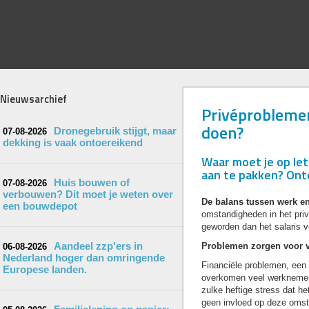
Nieuwsarchief
Privéproblemen
doen?
Dronegebruik stijgt, maar
07-08-2026
dekking is vaak ontoereikend
Waar moet je op le
aan te pakken? Ontd
Huis bouwen of
07-08-2026
verbouwen? Dit moet je weten over
De balans tussen werk en 
een bouwdepot
omstandigheden in het priv
geworden dan het salaris 
Aandeel zzp'ers in
Problemen zorgen voor 
06-08-2026
Nederland hoger dan omringende
Financiële problemen, een 
Europese landen.
overkomen veel werknemers
zulke heftige stress dat he
geen invloed op deze omsta