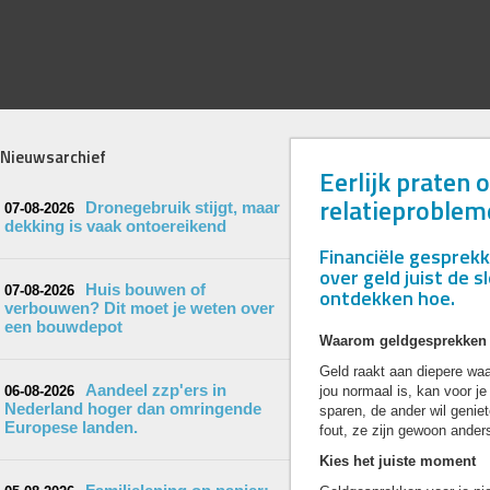
Nieuwsarchief
Eerlijk praten 
relatieproblem
Dronegebruik stijgt, maar
07-08-2026
dekking is vaak ontoereikend
Financiële gesprekke
over geld juist de s
Huis bouwen of
07-08-2026
ontdekken hoe.
verbouwen? Dit moet je weten over
een bouwdepot
Waarom geldgesprekken z
Geld raakt aan diepere waar
Aandeel zzp'ers in
06-08-2026
jou normaal is, kan voor je
Nederland hoger dan omringende
sparen, de ander wil genie
Europese landen.
fout, ze zijn gewoon anders
Kies het juiste moment