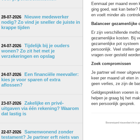
Eenmaal per maand even k
ging goed, wat kan beter? D
en voelt minder als contro
Nieuwe medewerker
28-07-2026
nodig? Zo vind je sneller de juiste in
Balanceer gezamenlijke d
krappe tijden
Er zijn verschillende metho
gezamenlijke kosten. Bij v
gezamenlijke pot systeem s
Tijdelijk bij je ouders
24-07-2026
persoonlijk. Veel stellen 
wonen? Zo zit het met je
vragen over gesteld worde
verzekeringen en opslag
Zoek compromissen
Je partner wil meer uitgeven
Een financiële meevaller:
24-07-2026
keer per maand uit eten in 
kies je voor sparen of extra
geen verlies, ze zijn de b
aflossen?
Geldgesprekken voeren is ee
helpen je graag bij het ma
Zakelijke en privé-
23-07-2026
een persoonlijk gesprek.
uitgaven via één rekening? Waarom
dat lastig is
Bovenstaand nieuwsbericht is gep
Samenwonend zonder
22-07-2026
testament? Je partner erft niets van