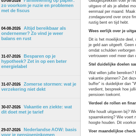
Familielening op papier:
05-08-2026
Geldgesprekken voer je ni
zo voorkom je ruzie en problemen
uitgave of als je allebei 
met de fiscus
eenmaal per maand. Maak h
zondagavond over onze fina
rustig bent en tijd hebt.
Altijd bereikbaar als
04-08-2026
Wees eerlijk over je uit
ondernemer? Zo vind je weer
balans en rust
Dit is het moeilijkste deel,
je geld aan uitgeeft. Geen
omdat schulden verborgen b
Besparen op je
vertrouwen veel meer dan 
31-07-2026
hypotheek? Zet in op een beter
Stel duidelijke doelen s
energielabel
Wat willen jullie bereike
vakantie plannen? Zet dez
Zomerse stormen: wat je
buffer" is duidelijker dan
31-07-2026
verzekering niet dekt
verdient, bespreek hoe jull
pensioen toekomt.
Verdeel de rollen en fina
Vakantie en ziekte: wat
30-07-2026
dit doet met je tarief
Wie houdt uitgaven bij? Wi
spaarrekening? Wie voert m
hoogte houden. Dit voorkom
Nederlandse AOW: basis
29-07-2026
Voer maandelijkse check-
voor je pensioeninkomen