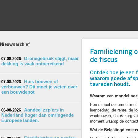
Nieuwsarchief
Familielening 
de fiscus
Dronegebruik stijgt, maar
07-08-2026
dekking is vaak ontoereikend
Ontdek hoe je een f
waarom goede afspra
Huis bouwen of
07-08-2026
tevreden houdt.
verbouwen? Dit moet je weten over
een bouwdepot
Waarom een mondelinge af
Een simpel document met h
Aandeel zzp'ers in
06-08-2026
leenbedrag, de rente, de l
Nederland hoger dan omringende
wantrouwen, dat is zorg vo
Europese landen.
moment waarop de context v
Wat de Belastingdienst e