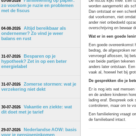
Familielening op papier:
05-08-2026
De fiscus kijkt mee. Een f
zo voorkom je ruzie en problemen
worden aangemerkt als sche
met de fiscus
Dan ontstaat er een schen
dat voorkomen, niet omdat 
ander niet onbedoeld opzad
Altijd bereikbaar als
overschrijving en bewaar de
04-08-2026
ondernemer? Zo vind je weer
Wat er in een goede leni
balans en rust
Een goede overeenkomst hoe
bedrag, de afgesproken rent
Besparen op je
vervroegd aflossen, bij be
31-07-2026
hypotheek? Zet in op een beter
van beide partijen tekenen
energielabel
anders later ontstaan. Een
vaak al, hoewel het bij gro
De gesprekken die je bet
Zomerse stormen: wat je
31-07-2026
verzekering niet dekt
Er is nog iets wat mensen 
en de andere kinderen horen
lading eraf. Bespreek ook s
controleren, maar om te vo
Vakantie en ziekte: wat
30-07-2026
dit doet met je tarief
Een familielening vraagt o
de familieband intact.
Nederlandse AOW: basis
29-07-2026
voor je pensioeninkomen