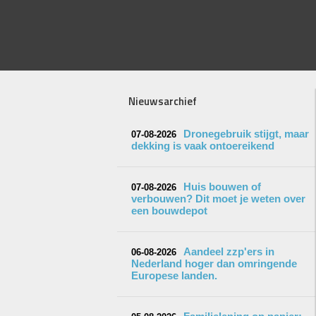
Nieuwsarchief
Dronegebruik stijgt, maar
07-08-2026
dekking is vaak ontoereikend
Huis bouwen of
07-08-2026
verbouwen? Dit moet je weten over
een bouwdepot
Aandeel zzp'ers in
06-08-2026
Nederland hoger dan omringende
Europese landen.