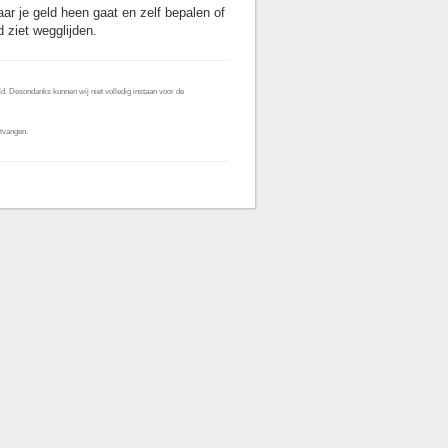
ar je geld heen gaat en zelf bepalen of
d ziet wegglijden.
d. Desondanks kunnen wij niet volledig instaan voor de
tvangen.