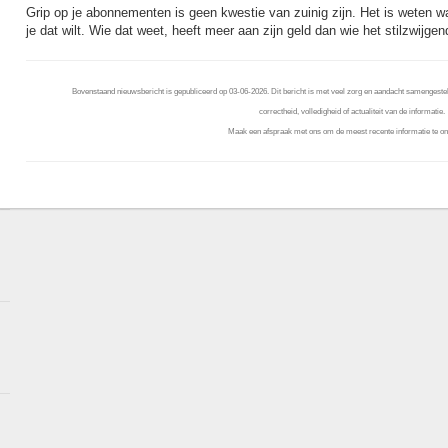
Grip op je abonnementen is geen kwestie van zuinig zijn. Het is weten wa
je dat wilt. Wie dat weet, heeft meer aan zijn geld dan wie het stilzwijgen
Bovenstaand nieuwsbericht is gepubliceerd op 03-06-2026. Dit bericht is met veel zorg en aandacht samengestel
correctheid, volledigheid of actualiteit van de informatie.
Maak een afspraak met ons om de meest recente informatie te on