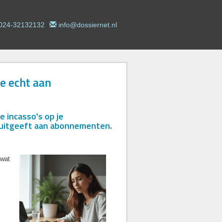
024-32132132
info@dossiernet.nl
je echt aan
e incasso's op je
t uitgeeft aan abonnementen.
 wat