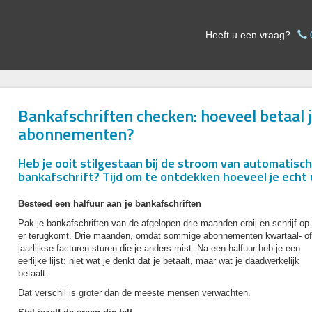
Heeft u een vraag?
Bankafschriften checken: hoeveel betaal 
abonnementen?
Heb je ooit stilgestaan bij de stroom van automatisch
bankafschrift? Tijd om te ontdekken hoeveel je ech
Besteed een halfuur aan je bankafschriften
Pak je bankafschriften van de afgelopen drie maanden erbij en schrijf op
er terugkomt. Drie maanden, omdat sommige abonnementen kwartaal- of
jaarlijkse facturen sturen die je anders mist. Na een halfuur heb je een
eerlijke lijst: niet wat je denkt dat je betaalt, maar wat je daadwerkelijk
betaalt.
Dat verschil is groter dan de meeste mensen verwachten.