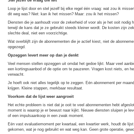
Stel jezelf de vraag die telt
Loop je lijst door en stel jezelf bij elke regel één vraag: wat zou ik misse
dit weg was? Niet: kan ik het missen? Maar: zou ik het missen?
Diensten die je aanhoudt voor de zekerheid of voor als je het ooit nodi
terwijl de kans dat je ze gebruikt steeds kleiner wordt. De kosten zijn zek
slechte deal, niet een voorzichtige.
Wat overblijft zijn de abonnementen die je actief kiest, niet de abonnem
opgezegd.
Opzeggen levert meer op dan je denkt
Veel mensen stellen opzeggen uit omdat het gedoe lijkt. Maar veel aanb
een kortingsaanbod of de optie om te pauzeren. Vragen kost niets, en het
verwacht.
Je hoeft ook niet alles tegelijk op te zeggen. Eén abonnement per maan
krijgen. Kleine stappen, merkbaar resultaat.
Voorkom dat de lijst weer aangroeit
Het echte probleem is niet dat je ooit te veel abonnementen hebt afgeslo
moment is waarop je er bewust naar kijkt. Nieuwe diensten sluipen je leve
of een impulsaankoop in een zwak moment.
Eén vast evaluatiemoment per kwartaal, een kwartier werk, houdt de lijst 
gekomen, wat je nog gebruikt en wat weg kan. Geen grote operatie, ge