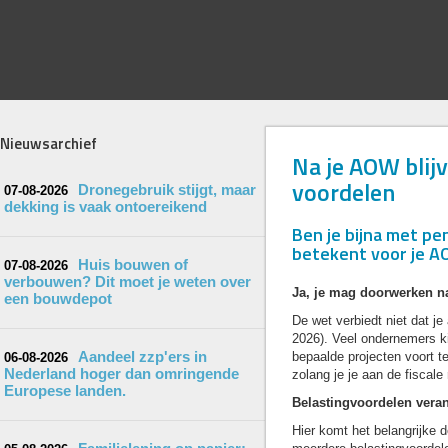
Nieuwsarchief
Na je AOW blij
voordelen
Dronegebruik stijgt, maar
07-08-2026
dekking is vaak ontoereikend
Ben je bijna met pe
betekent voor je AO
Huis bouwen of
07-08-2026
verbouwen? Dit moet je weten over
Ja, je mag doorwerken n
een bouwdepot
De wet verbiedt niet dat je 
2026). Veel ondernemers ki
Aandeel zzp'ers in
bepaalde projecten voort t
06-08-2026
Nederland hoger dan omringende
zolang je je aan de fiscale
Europese landen.
Belastingvoordelen vera
Hier komt het belangrijke de