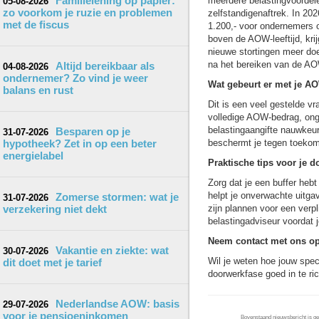
Familielening op papier:
meerdere belastingvoordele
05-08-2026
zo voorkom je ruzie en problemen
zelfstandigenaftrek. In 20
met de fiscus
1.200,- voor ondernemers o
boven de AOW-leeftijd, krij
nieuwe stortingen meer doen
na het bereiken van de AOW
Altijd bereikbaar als
04-08-2026
ondernemer? Zo vind je weer
Wat gebeurt er met je A
balans en rust
Dit is een veel gestelde v
volledige AOW-bedrag, onge
belastingaangifte nauwkeuri
Besparen op je
31-07-2026
hypotheek? Zet in op een beter
beschermt je tegen toekom
energielabel
Praktische tips voor je 
Zorg dat je een buffer hebt
helpt je onverwachte uitga
Zomerse stormen: wat je
31-07-2026
verzekering niet dekt
zijn plannen voor een verp
belastingadviseur voordat je
Neem contact met ons o
Vakantie en ziekte: wat
30-07-2026
Wil je weten hoe jouw specif
dit doet met je tarief
doorwerkfase goed in te ri
Nederlandse AOW: basis
29-07-2026
voor je pensioeninkomen
Bovenstaand nieuwsbericht is gep