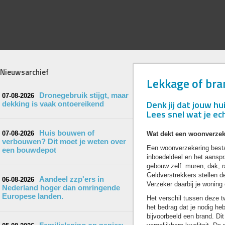
Nieuwsarchief
Lekkage of bra
Dronegebruik stijgt, maar
07-08-2026
Denk jij dat jouw h
dekking is vaak ontoereikend
Lees snel wat je e
Huis bouwen of
07-08-2026
Wat dekt een woonverzek
verbouwen? Dit moet je weten over
Een woonverzekering bestaa
een bouwdepot
inboedeldeel en het aanspr
gebouw zelf: muren, dak, r
Geldverstrekkers stellen de
Aandeel zzp'ers in
06-08-2026
Verzeker daarbij je wonin
Nederland hoger dan omringende
Europese landen.
Het verschil tussen deze t
het bedrag dat je nodig he
bijvoorbeeld een brand. Di