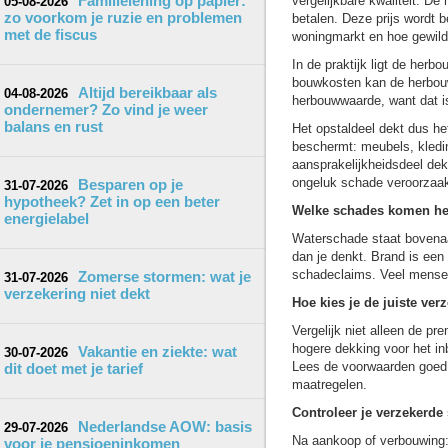
Familielening op papier:
vergelijkbare kwaliteit. De
05-08-2026
zo voorkom je ruzie en problemen
betalen. Deze prijs wordt b
met de fiscus
woningmarkt en hoe gewild 
In de praktijk ligt de her
bouwkosten kan de herbouw
Altijd bereikbaar als
04-08-2026
herbouwwaarde, want dat is
ondernemer? Zo vind je weer
balans en rust
Het opstaldeel dekt dus het
beschermt: meubels, kleding
aansprakelijkheidsdeel dek
ongeluk schade veroorzaak
Besparen op je
31-07-2026
hypotheek? Zet in op een beter
Welke schades komen he
energielabel
Waterschade staat bovenaa
dan je denkt. Brand is een 
schadeclaims. Veel mensen 
Zomerse stormen: wat je
31-07-2026
verzekering niet dekt
Hoe kies je de juiste ver
Vergelijk niet alleen de pr
hogere dekking voor het in
Vakantie en ziekte: wat
30-07-2026
Lees de voorwaarden goed d
dit doet met je tarief
maatregelen.
Controleer je verzekerde
Nederlandse AOW: basis
29-07-2026
Na aankoop of verbouwing: 
voor je pensioeninkomen