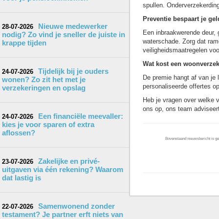
spullen. Onderverzekerding
Preventie bespaart je gel
Nieuwe medewerker
28-07-2026
Een inbraakwerende deur, 
nodig? Zo vind je sneller de juiste in
waterschade. Zorg dat rame
krappe tijden
veiligheidsmaatregelen voo
Wat kost een woonverze
Tijdelijk bij je ouders
24-07-2026
De premie hangt af van je l
wonen? Zo zit het met je
personaliseerde offertes o
verzekeringen en opslag
Heb je vragen over welke v
ons op, ons team adviseert 
Een financiële meevaller:
24-07-2026
kies je voor sparen of extra
aflossen?
Bovenstaand nieuwsbericht is gep
Zakelijke en privé-
23-07-2026
uitgaven via één rekening? Waarom
dat lastig is
Samenwonend zonder
22-07-2026
testament? Je partner erft niets van