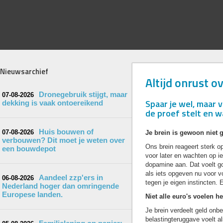
Nieuwsarchief
Altijd onrust o
Dronegebruik stijgt, maar
07-08-2026
Spaar je wel, maar 
dekking is vaak ontoereikend
de proef stelt en w
Huis bouwen of
07-08-2026
Je brein is gewoon niet 
verbouwen? Dit moet je weten over
Ons brein reageert sterk o
een bouwdepot
voor later en wachten op ie
dopamine aan. Dat voelt go
als iets opgeven nu voor vo
Aandeel zzp'ers in
06-08-2026
tegen je eigen instincten. En 
Nederland hoger dan omringende
Europese landen.
Niet alle euro's voelen he
Je brein verdeelt geld onb
belastingteruggave voelt als 