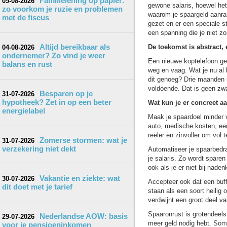
Familielening op papier:
05-08-2026
gewone salaris, hoewel het 
zo voorkom je ruzie en problemen
waarom je spaargeld aanra
met de fiscus
gezet en er een speciale s
een spanning die je niet zo
Altijd bereikbaar als
De toekomst is abstract, 
04-08-2026
ondernemer? Zo vind je weer
Een nieuwe koptelefoon geef
balans en rust
weg en vaag. Wat je nu al k
dit genoeg? Drie maanden u
voldoende. Dat is geen zwa
Besparen op je
31-07-2026
hypotheek? Zet in op een beter
Wat kun je er concreet a
energielabel
Maak je spaardoel minder va
auto, medische kosten, een
reëler en zinvoller om vol 
Zomerse stormen: wat je
31-07-2026
verzekering niet dekt
Automatiseer je spaarbedra
je salaris. Zo wordt spare
ook als je er niet bij naden
Vakantie en ziekte: wat
30-07-2026
Accepteer ook dat een buff
dit doet met je tarief
staan als een soort heilig 
verdwijnt een groot deel va
Spaaronrust is grotendeels
Nederlandse AOW: basis
29-07-2026
meer geld nodig hebt. Soms
voor je pensioeninkomen