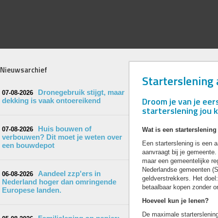
Nieuwsarchief
Starterslening 
Dronegebruik stijgt, maar
07-08-2026
Droom je van je eer
dekking is vaak ontoereikend
starterslening jou 
Huis bouwen of
07-08-2026
Wat is een starterslening
verbouwen? Dit moet je weten over
Een starterslening is een a
een bouwdepot
aanvraagt bij je gemeente.
maar een gemeentelijke reg
Nederlandse gemeenten (S
Aandeel zzp'ers in
06-08-2026
geldverstrekkers. Het doel
Nederland hoger dan omringende
betaalbaar kopen zonder o
Europese landen.
Hoeveel kun je lenen?
De maximale starterslenin