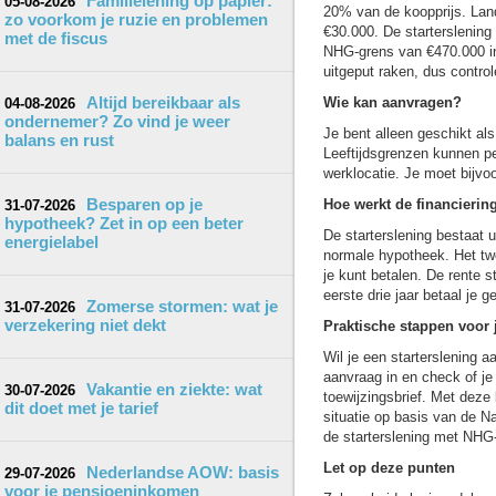
Familielening op papier:
05-08-2026
20% van de koopprijs. Lan
zo voorkom je ruzie en problemen
€30.000. De starterslening
met de fiscus
NHG-grens van €470.000 in 
uitgeput raken, dus control
Altijd bereikbaar als
Wie kan aanvragen?
04-08-2026
ondernemer? Zo vind je weer
Je bent alleen geschikt al
balans en rust
Leeftijdsgrenzen kunnen p
werklocatie. Je moet bijvo
Besparen op je
Hoe werkt de financierin
31-07-2026
hypotheek? Zet in op een beter
De starterslening bestaat u
energielabel
normale hypotheek. Het twe
je kunt betalen. De rente s
eerste drie jaar betaal je g
Zomerse stormen: wat je
31-07-2026
verzekering niet dekt
Praktische stappen voor 
Wil je een starterslening 
aanvraag in en check of je 
Vakantie en ziekte: wat
30-07-2026
toewijzingsbrief. Met deze 
dit doet met je tarief
situatie op basis van de N
de starterslening met NHG-d
Let op deze punten
Nederlandse AOW: basis
29-07-2026
voor je pensioeninkomen