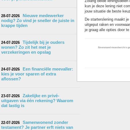
Zolang beide leningsdelen n
kun je deze lening niet co
jouw situatie de beste keuz
Nieuwe medewerker
28-07-2026
De starterslening maakt je
nodig? Zo vind je sneller de juiste in
uitgeput raken en voorwaa
krappe tijden
je graag alle opties door t
Tijdelijk bij je ouders
24-07-2026
wonen? Zo zit het met je
Bovenstaand nieuwsbericht is gep
verzekeringen en opslag
Een financiële meevaller:
24-07-2026
kies je voor sparen of extra
aflossen?
Zakelijke en privé-
23-07-2026
uitgaven via één rekening? Waarom
dat lastig is
Samenwonend zonder
22-07-2026
testament? Je partner erft niets van